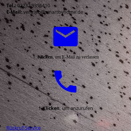
Tel.:
02232 9396410
E-Mail:
vertrieb@smartbyhome.de
↑
Klicken
, um E-Mail zu verfassen
↑
Klicken
, um anzurufen
Rückruf-Service