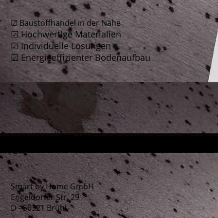
☑ Baustoffhandel in der Nähe
☑ Hochwertige Materialien
☑ Individuelle Lösungen
☑ Energieeffizienter Bodenaufbau
Smart by Home GmbH
Engeldorfer Str. 29
D - 50321 Brühl